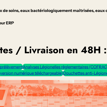
ux de soins, eaux bactériologiquement maitrisées, eaux 
our ERP
es / Livraison en 48H :
-prélèvement
Analyses Légionelles règlementaires (COFRAC
(version numérique téléchargeable)
Douchettes anti-Légionell