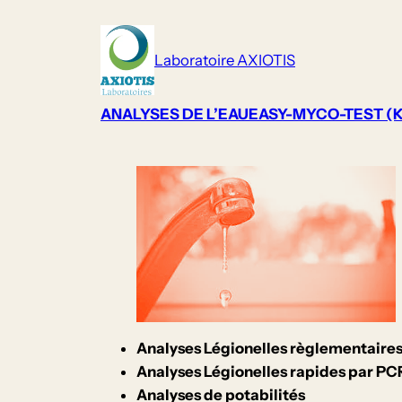
Aller
au
Laboratoire AXIOTIS
contenu
ANALYSES DE L’EAU
EASY-MYCO-TEST (Ki
Analyses Légionelles règlementaire
Analyses Légionelles rapides par PC
Analyses de potabilités