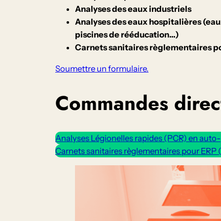
Analyses des eaux industriels
Analyses des eaux hospitalières (ea
piscines de rééducation…)
Carnets sanitaires règlementaires p
Soumettre un formulaire.
Commandes direct
Analyses Légionelles rapides (PCR) en auto
Carnets sanitaires règlementaires pour ERP 