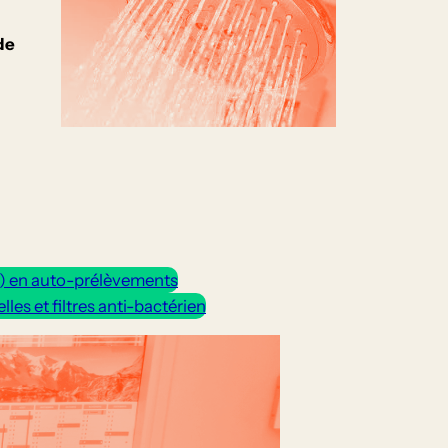
de
) en auto-prélèvements
es et filtres anti-bactérien